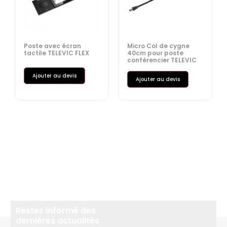
Poste avec écran
Micro Col de cygne
tactile TELEVIC FLEX
40cm pour poste
conférencier TELEVIC
Ajouter au devis
Ajouter au devis
Restez informé des
dernières actualités