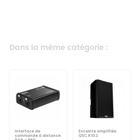
Dans la même catégorie :
Interface de
Enceinte amplifiée
commande à distance
QSC K10.2
D&B – R60