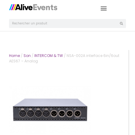
Home
/
Son
/
INTERCOM & TW
/ NSA-002A interface 6in/6out
AES67 – Analog