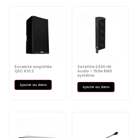
Enceinte amplifiée
Satellite E435 HK
QSC K10.2
Audio – 150w RMS
système
Ajouter au devis
Ajouter au devis