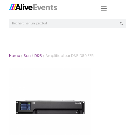
Home
/
Son
/
D&B
/ Amplificateur D&B D80 EP5