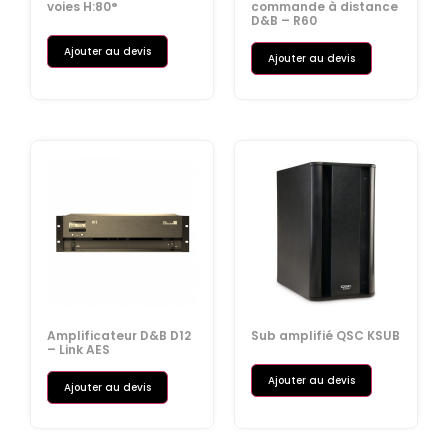
voies H:80°
commande à distance
D&B – R60
Ajouter au devis
Ajouter au devis
Amplificateur D&B D12
Sub amplifié QSC KSUB
– Link AES
Ajouter au devis
Ajouter au devis