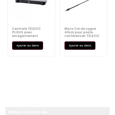
Centrale TELEVIC
Micro Col de cygne
PLIXUS avec
40cm pour poste
enregistrement
conférencier TELEVIC
Ajouter au devis
Ajouter au devis
Restez informé des