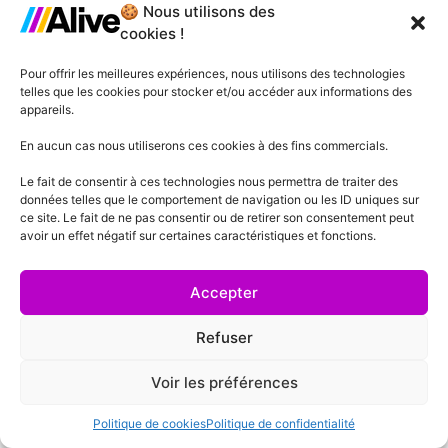
🍪 Nous utilisons des
client à ces deux dates.
cookies !
À partir de ces dates, le client est
Pour offrir les meilleures expériences, nous utilisons des technologies
dépositaire et gardien du matériel
telles que les cookies pour stocker et/ou accéder aux informations des
loué.
appareils.
En cas d’enlèvement de
En aucun cas nous utiliserons ces cookies à des fins commercials.
marchandises ou matériels à nos
Le fait de consentir à ces technologies nous permettra de traiter des
comptoirs, le risque est transféré
données telles que le comportement de navigation ou les ID uniques sur
au client dès la sortie de nos
ce site. Le fait de ne pas consentir ou de retirer son consentement peut
avoir un effet négatif sur certaines caractéristiques et fonctions.
dépôts.
Accepter
7 - Transport
Refuser
Le prix du transport est facturé
en sus et indiqué dans nos devis.
Voir les préférences
En cas de livraison ou reprise par
Politique de cookies
Politique de confidentialité
notre société, toute manutention