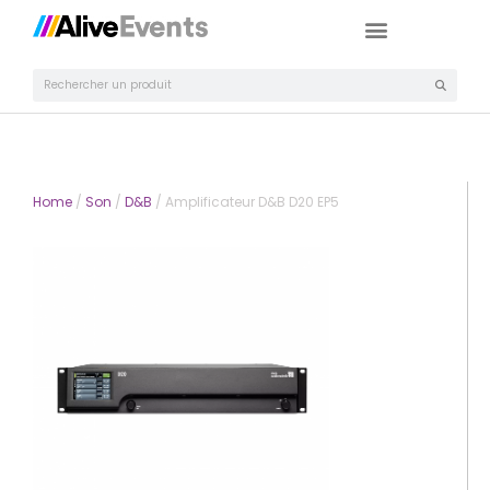
Home
/
Son
/
D&B
/ Amplificateur D&B D20 EP5