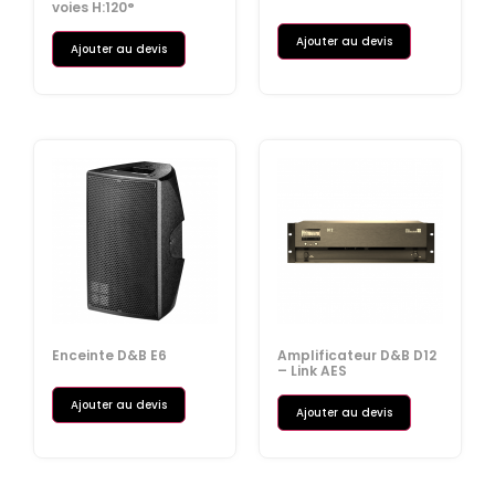
voies H:120°
Ajouter au devis
Ajouter au devis
Enceinte D&B E6
Amplificateur D&B D12
– Link AES
Ajouter au devis
Ajouter au devis