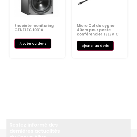
Enceinte monitoring
Micro Col de cygne
GENELEC 1031A
40cm pour poste
conférencier TELEVIC
Ajouter au devis
Ajouter au devis
Restez informé des
dernières actualités