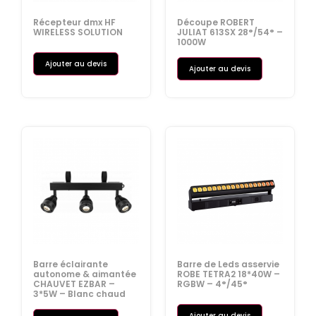
Récepteur dmx HF
Découpe ROBERT
WIRELESS SOLUTION
JULIAT 613SX 28°/54° –
1000W
Ajouter au devis
Ajouter au devis
Barre éclairante
Barre de Leds asservie
autonome & aimantée
ROBE TETRA2 18*40W –
CHAUVET EZBAR –
RGBW – 4°/45°
3*5W – Blanc chaud
Ajouter au devis