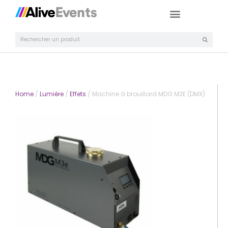
Home
/
Lumière
/
Effets
/ Machine à brouillard MDG M3E (DMX)