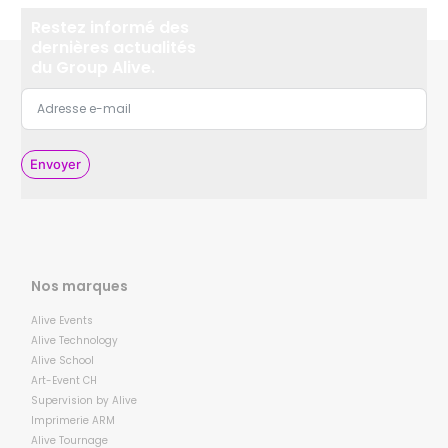
Restez informé des
dernières actualités
du Group Alive.
Envoyer
Nos marques
Alive Events
Alive Technology
Alive School
Art-Event CH
Supervision by Alive
Imprimerie ARM
Alive Tournage