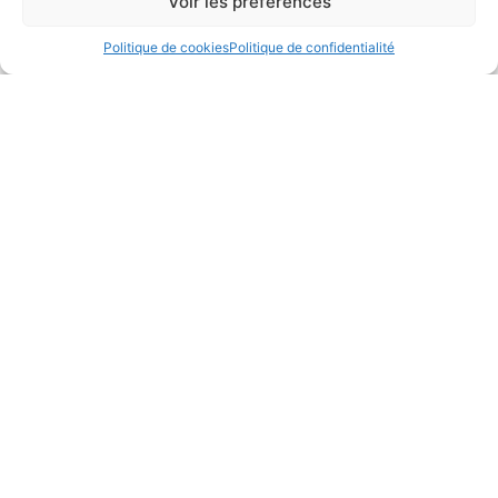
Voir les préférences
Politique de cookies
Politique de confidentialité
Restez informé des
dernières actualités
du Group Alive.
Envoyer