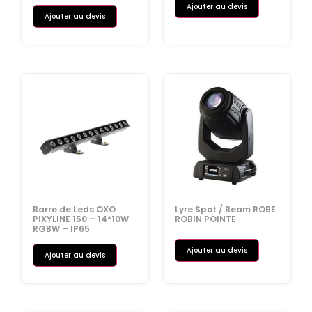
Ajouter au devis
Ajouter au devis
Barre de Leds OXO
Lyre Spot / Beam ROBE
PIXYLINE 150 – 14*10W
ROBIN POINTE
RGBW – IP65
Ajouter au devis
Ajouter au devis