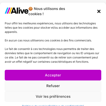
🍪 Nous utilisons des
Agence de Lille
cookies !
Agence de Gonesse
Pour offrir les meilleures expériences, nous utilisons des technologies
telles que les cookies pour stocker et/ou accéder aux informations des
Agence de Plessis-Pâté
appareils.
Agence d'Angers
En aucun cas nous utiliserons ces cookies à des fins commercials.
Le fait de consentir à ces technologies nous permettra de traiter des
Agence de Lyon
données telles que le comportement de navigation ou les ID uniques sur
ce site. Le fait de ne pas consentir ou de retirer son consentement peut
Agence de Cannes
avoir un effet négatif sur certaines caractéristiques et fonctions.
Agence de Lausanne
Accepter
Refuser
Voir les préférences
Mentions Légales
Politique de confidentialité
Conditions générales de vente