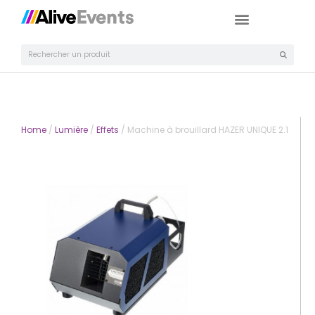
Home
/
Lumière
/
Effets
/ Machine à brouillard HAZER UNIQUE 2.1