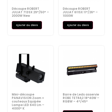
Découpe ROBERT
Découpe ROBERT
JULIAT 713SX 29°/50° –
JULIAT 611SX 11°/26° –
2000W New
1000W
Ajouter au devis
Ajouter au devis
Mini-découpe
Barre de Leds asservie
PANAVISION Zoom +
ROBE TETRA2 18*40W –
couteaux Equipée
RGBW – 4°/45°
Lampe LED 640 Lm –
4000° K