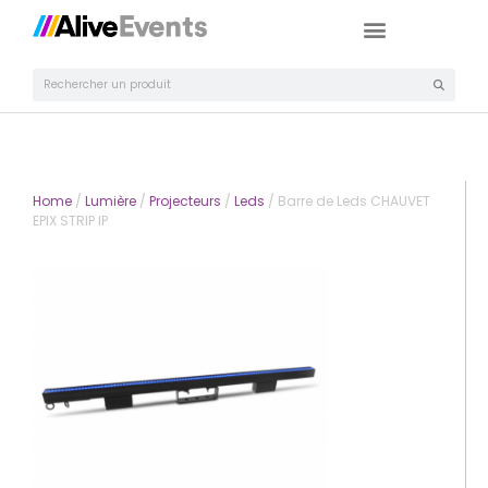
Home
/
Lumière
/
Projecteurs
/
Leds
/ Barre de Leds CHAUVET
EPIX STRIP IP