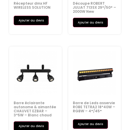
Récepteur dmx HF
Découpe ROBERT
WIRELESS SOLUTION
JULIAT 713SX 29°/50° –
2000W New
Ajouter au devis
Ajouter au devis
Barre éclairante
Barre de Leds asservie
autonome & aimantée
ROBE TETRA2 18*40W –
CHAUVET EZBAR –
RGBW – 4°/45°
3*5W – Blanc chaud
Ajouter au devis
Ajouter au devis