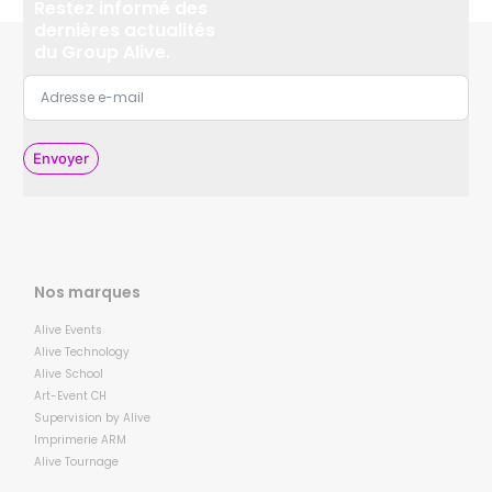
Restez informé des
dernières actualités
du Group Alive.
Envoyer
Nos marques
Alive Events
Alive Technology
Alive School
Art-Event CH
Supervision by Alive
Imprimerie ARM
Alive Tournage