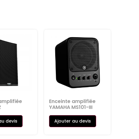
amplifiée
Enceinte amplifiée
2
YAMAHA MS101-III
au devis
Ajouter au devis