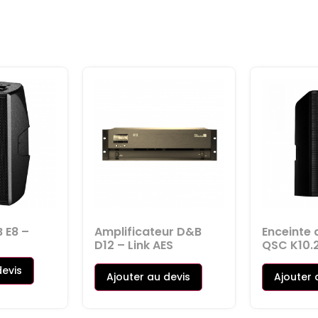
 E8 –
Amplificateur D&B
Enceinte 
D12 – Link AES
QSC K10.
devis
Ajouter au devis
Ajouter 