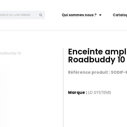
Qui sommes nous ?
Catalo
Enceinte ampl
oadbuddy 10
Roadbuddy 10
Référence produit : SODIF
Marque :
LD SYSTEMS