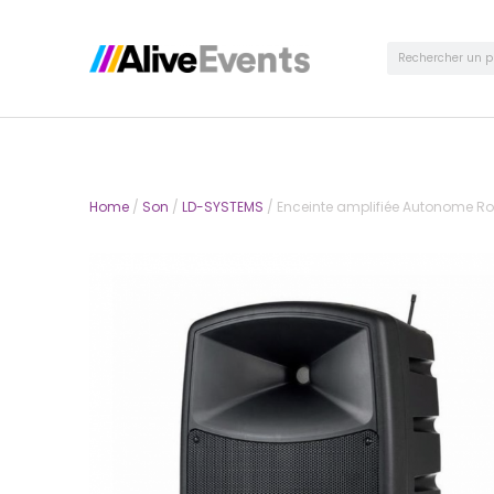
Home
/
Son
/
LD-SYSTEMS
/ Enceinte amplifiée Autonome R