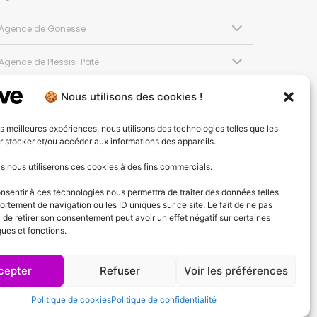
Agence de Gonesse
Agence de Plessis-Pâté
Agence d'Angers
🍪 Nous utilisons des cookies !
Agence de Lyon
les meilleures expériences, nous utilisons des technologies telles que les
 stocker et/ou accéder aux informations des appareils.
Agence de Cannes
 nous utiliserons ces cookies à des fins commercials.
onsentir à ces technologies nous permettra de traiter des données telles
Agence de Lausanne
rtement de navigation ou les ID uniques sur ce site. Le fait de ne pas
 de retirer son consentement peut avoir un effet négatif sur certaines
ques et fonctions.
cepter
Refuser
Voir les préférences
Conditions générales de vente
Politique de cookies
Politique de confidentialité