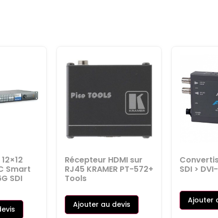
 12×12
Récepteur HDMI sur
Converti
C Smart
RJ45 KRAMER PT-572+
SDI > DVI
6G SDI
Tools
Ajouter 
Ajouter au devis
devis