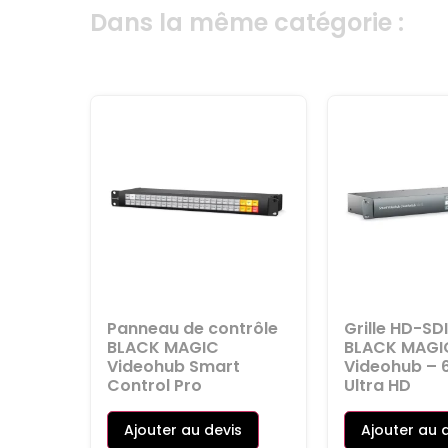
Dans la même catégorie :
Panneau de contrôle
Grille HD-SDI
BLACK MAGIC
BLACK MAGI
Videohub Smart
Videohub – 
Control Pro
Ultra HD
Ajouter au devis
Ajouter au 