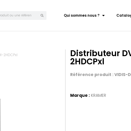
Qui sommes nous ?
Catalo
Distributeur D
VM-2HDCPxl
2HDCPxl
Référence produit : VIDIS
Marque :
KRAMER