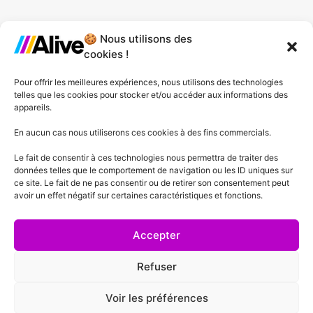
🍪 Nous utilisons des
Agence de Lille
cookies !
Agence de Gonesse
Pour offrir les meilleures expériences, nous utilisons des technologies
telles que les cookies pour stocker et/ou accéder aux informations des
Agence de Plessis-Pâté
appareils.
Agence d'Angers
En aucun cas nous utiliserons ces cookies à des fins commercials.
Le fait de consentir à ces technologies nous permettra de traiter des
Agence de Lyon
données telles que le comportement de navigation ou les ID uniques sur
ce site. Le fait de ne pas consentir ou de retirer son consentement peut
Agence de Cannes
avoir un effet négatif sur certaines caractéristiques et fonctions.
Agence de Lausanne
Accepter
Refuser
Voir les préférences