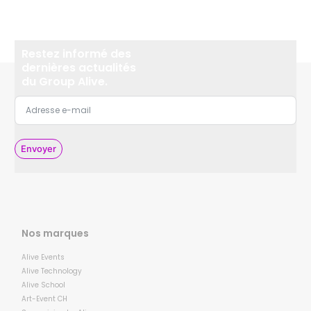
Restez informé des
dernières actualités
du Group Alive.
Envoyer
Nos marques
Alive Events
Alive Technology
Alive School
Art-Event CH