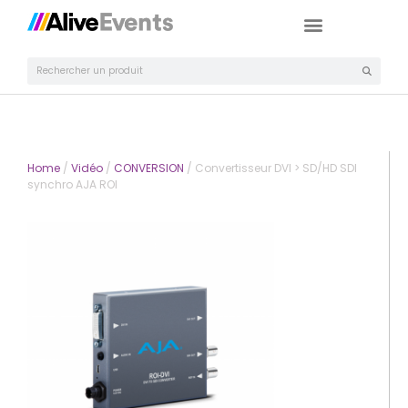
Home
/
Vidéo
/
CONVERSION
/ Convertisseur DVI > SD/HD SDI
synchro AJA ROI