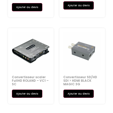
Ajouter au devis
Ajouter au devis
Convertisseur scaler
Convertisseur SD/HD
FullHD ROLAND – VC1 –
SDI > HDMI BLACK
SC
MAGIC 3G
Ajouter au devis
Ajouter au devis