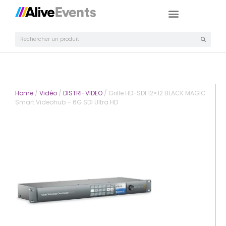
Home
/
Vidéo
/
DISTRI-VIDEO
/ Grille HD-SDI 12×12 BLACK MAGIC
Smart Videohub – 6G SDI Ultra HD