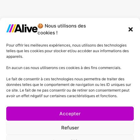
🍪 Nous utilisons des
Agence de Lille
cookies !
Agence de Gonesse
Pour offrir les meilleures expériences, nous utilisons des technologies
telles que les cookies pour stocker et/ou accéder aux informations des
Agence de Plessis-Pâté
appareils.
Agence d'Angers
En aucun cas nous utiliserons ces cookies à des fins commercials.
Le fait de consentir à ces technologies nous permettra de traiter des
Agence de Lyon
données telles que le comportement de navigation ou les ID uniques sur
ce site. Le fait de ne pas consentir ou de retirer son consentement peut
Agence de Cannes
avoir un effet négatif sur certaines caractéristiques et fonctions.
Agence de Lausanne
Accepter
Refuser