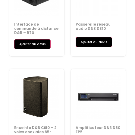
Interface de
Passerelle réseau
commande à distance
audio D&B DS10
D&B – R70
Ajouter au devis
Ajouter au devis
Enceinte D&B Ci80 – 2
Amplificateur D&B D80
voies coaxiales 85°
EP5