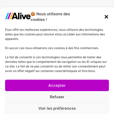
🍪 Nous utilisons des
Agence de Lille
cookies !
Agence de Gonesse
Pour offrir les meilleures expériences, nous utilisons des technologies
telles que les cookies pour stocker et/ou accéder aux informations des
Agence de Plessis-Pâté
appareils.
Agence d'Angers
En aucun cas nous utiliserons ces cookies à des fins commercials.
Le fait de consentir à ces technologies nous permettra de traiter des
Agence de Lyon
données telles que le comportement de navigation ou les ID uniques sur
ce site. Le fait de ne pas consentir ou de retirer son consentement peut
Agence de Cannes
avoir un effet négatif sur certaines caractéristiques et fonctions.
Agence de Lausanne
Accepter
Refuser
Voir les préférences