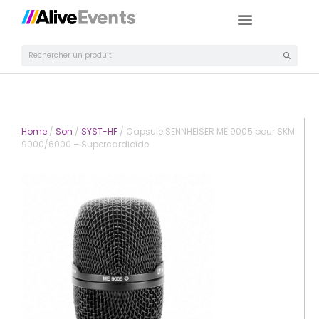
Home
/
Son
/
SYST-HF
/ Capsule SENNHEISER ME 9005 pour SKM
9000/6000 – Supercardioïde