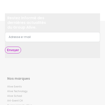
Restez informé des
dernières actualités
du Group Alive.
Envoyer
Nos marques
Alive Events
Alive Technology
Alive School
Art-Event CH