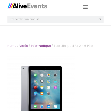
Home
/
Vidéo
/
Informatique
/ Tablette Ipad Air 2 – 64Go