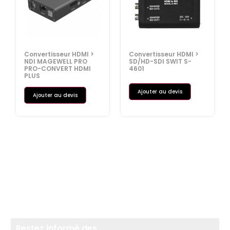
Convertisseur HDMI >
Convertisseur HDMI >
NDI MAGEWELL PRO
SD/HD-SDI SWIT S-
PRO-CONVERT HDMI
4601
PLUS
Ajouter au devis
Ajouter au devis
Restez informé des