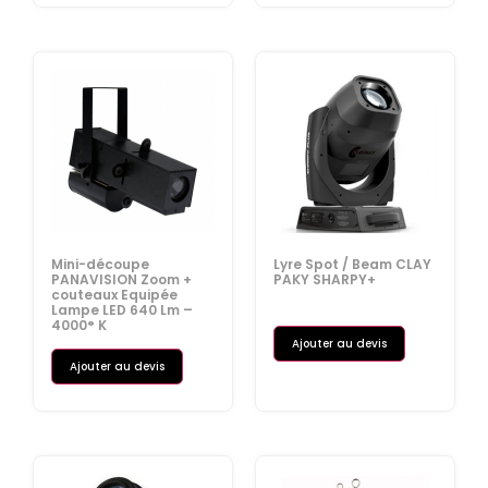
Mini-découpe
Lyre Spot / Beam CLAY
PANAVISION Zoom +
PAKY SHARPY+
couteaux Equipée
Lampe LED 640 Lm –
4000° K
Ajouter au devis
Ajouter au devis