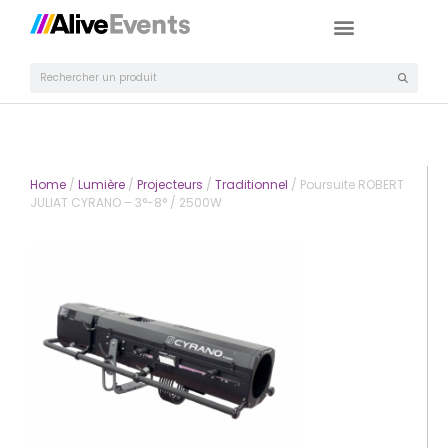
Home
/
Lumière
/
Projecteurs
/
Traditionnel
/ Poursuite ROBERT
JULIAT CYRANO – 3°-8° / 2500W