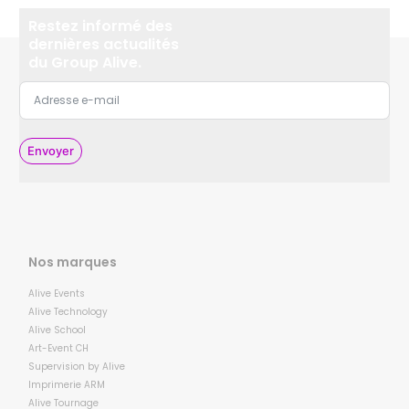
Restez informé des
dernières actualités
du Group Alive.
Envoyer
Nos marques
Alive Events
Alive Technology
Alive School
Art-Event CH
Supervision by Alive
Imprimerie ARM
Alive Tournage