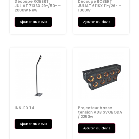
Découpe ROBERT
Découpe ROBERT
JULIAT 713SX 29°/50° –
JULIAT 611SX 11°/26° –
2000W New
1000W
Ajouter au devis
Ajouter au devis
INNLED T4
Projecteur basse
tension ADB SVOBODA
/ 2250w
Ajouter au devis
Ajouter au devis