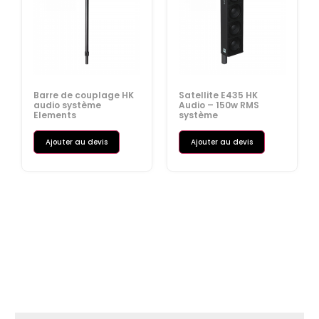
Barre de couplage HK
Satellite E435 HK
audio système
Audio – 150w RMS
Elements
système
Ajouter au devis
Ajouter au devis