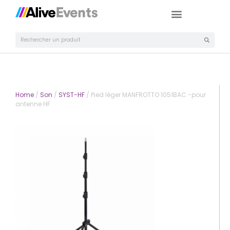
Home
/
Son
/
SYST-HF
/ Pied léger MANFROTTO 1051BAC -pour
antenne HF