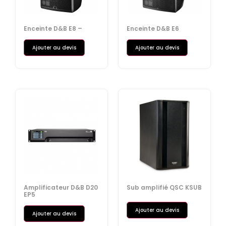
Enceinte D&B E8 –
Enceinte D&B E6
Ajouter au devis
Ajouter au devis
Amplificateur D&B D20
Sub amplifié QSC KSUB
EP5
Ajouter au devis
Ajouter au devis