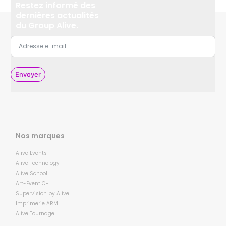
Restez informé des
dernières actualités
du Group Alive.
Envoyer
Nos marques
Alive Events
Alive Technology
Alive School
Art-Event CH
Supervision by Alive
Imprimerie ARM
Alive Tournage