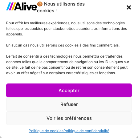
🍪 Nous utilisons des
Agence de Lille
cookies !
Agence de Gonesse
Pour offrir les meilleures expériences, nous utilisons des technologies
telles que les cookies pour stocker et/ou accéder aux informations des
Agence de Plessis-Pâté
appareils.
Agence d'Angers
En aucun cas nous utiliserons ces cookies à des fins commercials.
Le fait de consentir à ces technologies nous permettra de traiter des
Agence de Lyon
données telles que le comportement de navigation ou les ID uniques sur
ce site. Le fait de ne pas consentir ou de retirer son consentement peut
Agence de Cannes
avoir un effet négatif sur certaines caractéristiques et fonctions.
Agence de Lausanne
Accepter
Refuser
Voir les préférences
Mentions Légales
Politique de confidentialité
Conditions générales de vente
Politique de cookies
Politique de confidentialité