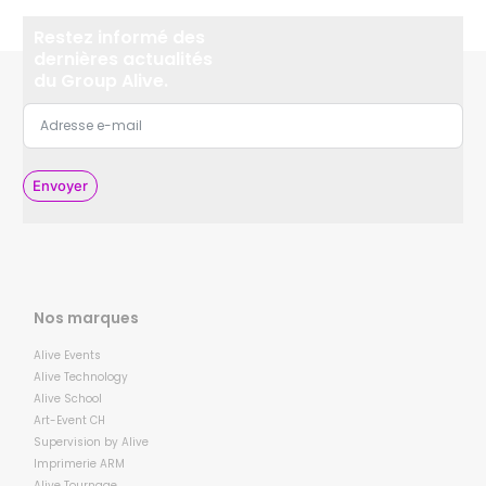
Restez informé des
dernières actualités
du Group Alive.
Envoyer
Nos marques
Alive Events
Alive Technology
Alive School
Art-Event CH
Supervision by Alive
Imprimerie ARM
Alive Tournage