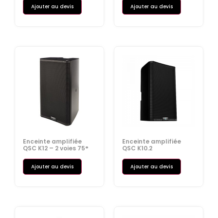
Ajouter au devis
Ajouter au devis
Enceinte amplifiée
Enceinte amplifiée
QSC K12 – 2 voies 75°
QSC K10.2
Ajouter au devis
Ajouter au devis