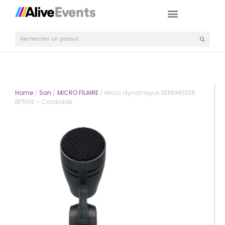
Home
/
Son
/
MICRO FILAIRE
/ Micro dynamique SENNHEISER
BF504 – Cardioïde