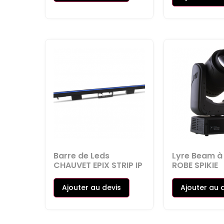
Barre de Leds
Lyre Beam à
CHAUVET EPIX STRIP IP
ROBE SPIKIE
Ajouter au devis
Ajouter au 