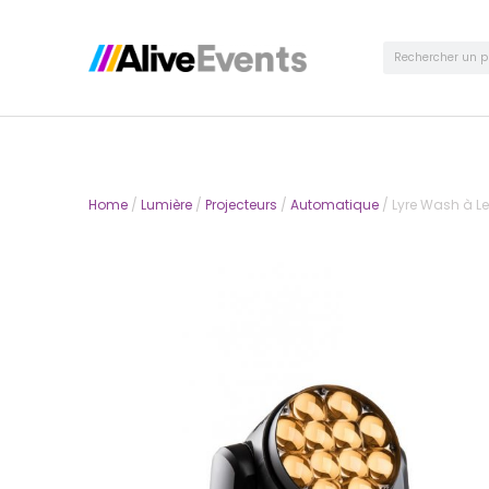
Home
/
Lumière
/
Projecteurs
/
Automatique
/ Lyre Wash à L