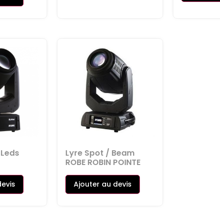
 Leds
Lyre Spot / Beam
ROBE ROBIN POINTE
devis
Ajouter au devis