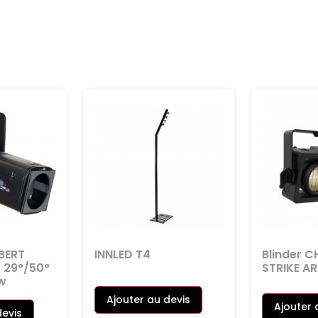
BERT
INNLED T4
Blinder 
X 29°/50°
STRIKE AR
w
Ajouter au devis
Ajouter 
devis