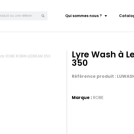
Qui sommes nous ?
Catalo
Lyre Wash à L
eds ROBE ROBIN LEDBEAM 350
350
Référence produit : LUWA
Marque :
ROBE