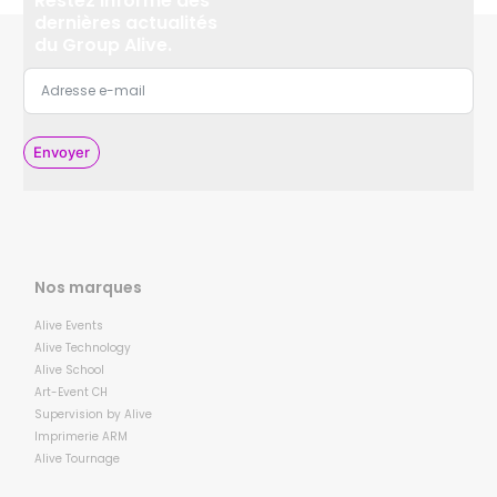
Restez informé des
dernières actualités
du Group Alive.
Envoyer
Nos marques
Alive Events
Alive Technology
Alive School
Art-Event CH
Supervision by Alive
Imprimerie ARM
Alive Tournage