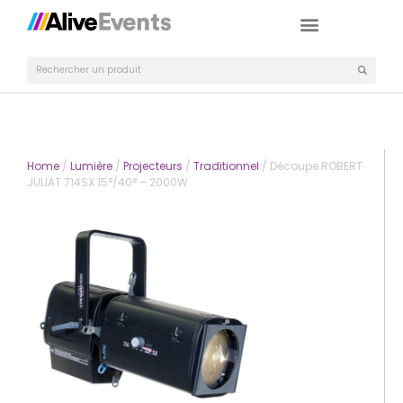
Home
/
Lumière
/
Projecteurs
/
Traditionnel
/ Découpe ROBERT
JULIAT 714SX 15°/40° – 2000W