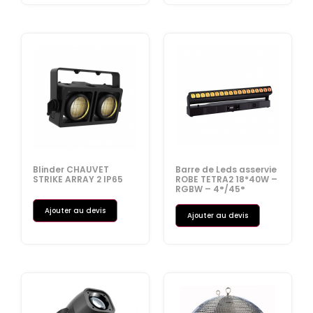
Blinder CHAUVET
Barre de Leds asservie
STRIKE ARRAY 2 IP65
ROBE TETRA2 18*40W –
RGBW – 4°/45°
Ajouter au devis
Ajouter au devis