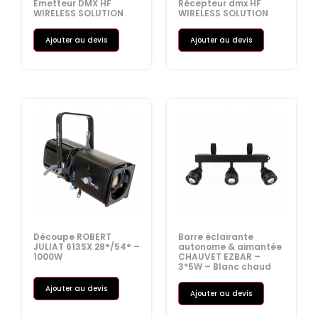
Emetteur DMX HF
Récepteur dmx HF
WIRELESS SOLUTION
WIRELESS SOLUTION
Ajouter au devis
Ajouter au devis
Découpe ROBERT
Barre éclairante
JULIAT 613SX 28°/54° –
autonome & aimantée
1000W
CHAUVET EZBAR –
3*5W – Blanc chaud
Ajouter au devis
Ajouter au devis