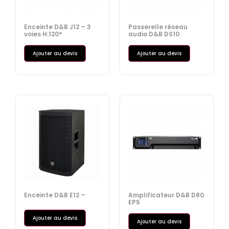
Enceinte D&B J12 – 3
Passerelle réseau
voies H:120°
audio D&B DS10
Ajouter au devis
Ajouter au devis
Enceinte D&B E12 –
Amplificateur D&B D80
EP5
Ajouter au devis
Ajouter au devis