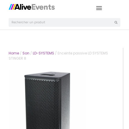
Home
/
Son
/
LD-SYSTEMS
/ Enceinte passive LD SYSTEMS
STINGER 8