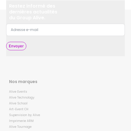
Restez informé des
dernières actualités
du Group Alive.
Envoyer
Nos marques
Alive Events
Alive Technology
Alive School
Art-Event CH
Supervision by Alive
Imprimerie ARM
Alive Tournage