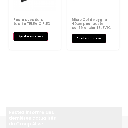
Poste avec écran
Micro Col de cygne
tactile TELEVIC FLEX
40cm pour poste
conférencier TELEVIC
Ajouter au devis
Ajouter au devis
Restez informé des
dernières actualités
du Group Alive.