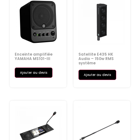
Enceinte amplifiée
Satellite E435 HK
YAMAHA MS101-III
Audio – 150w RMS
système
Ajouter au devis
Ajouter au devis