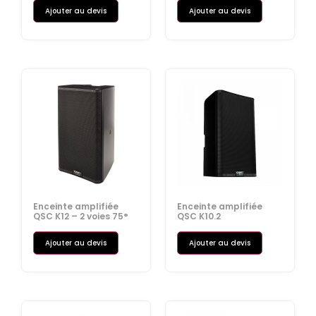
Ajouter au devis
Ajouter au devis
Enceinte amplifiée
Enceinte amplifiée
QSC K12 – 2 voies 75°
QSC K10.2
Ajouter au devis
Ajouter au devis