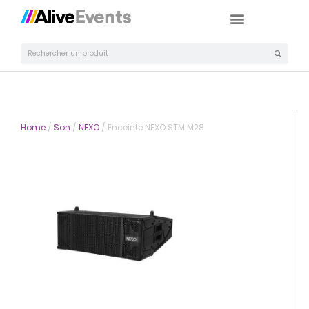
Home
/
Son
/
NEXO
/ Enceinte NEXO STM M28