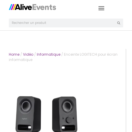
Home
/
Vidéo
/
Informatique
/ Enceinte LOGITECH pour écran
informatique