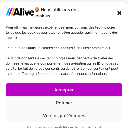
🍪 Nous utilisons des
Agence de Lille
cookies !
Agence de Gonesse
Pour offrir les meilleures expériences, nous utilisons des technologies
telles que les cookies pour stocker et/ou accéder aux informations des
Agence de Plessis-Pâté
appareils.
Agence d'Angers
En aucun cas nous utiliserons ces cookies à des fins commercials.
Le fait de consentir à ces technologies nous permettra de traiter des
Agence de Lyon
données telles que le comportement de navigation ou les ID uniques sur
ce site. Le fait de ne pas consentir ou de retirer son consentement peut
Agence de Cannes
avoir un effet négatif sur certaines caractéristiques et fonctions.
Agence de Lausanne
Accepter
Refuser
Voir les préférences
Mentions Légales
Politique de confidentialité
Conditions générales de vente
Politique de cookies
Politique de confidentialité