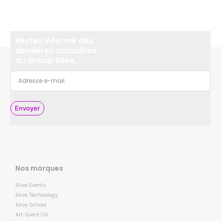
Restez informé des
dernières actualités
du Group Alive.
Envoyer
Nos marques
Alive Events
Alive Technology
Alive School
Art-Event CH