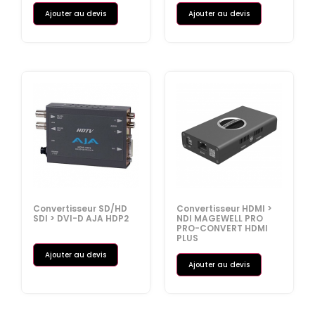
Ajouter au devis
Ajouter au devis
Convertisseur SD/HD
Convertisseur HDMI >
SDI > DVI-D AJA HDP2
NDI MAGEWELL PRO
PRO-CONVERT HDMI
PLUS
Ajouter au devis
Ajouter au devis