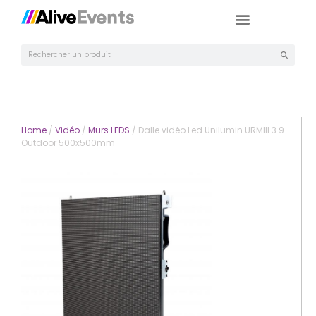
Home
/
Vidéo
/
Murs LEDS
/ Dalle vidéo Led Unilumin URMIII 3.9
Outdoor 500x500mm