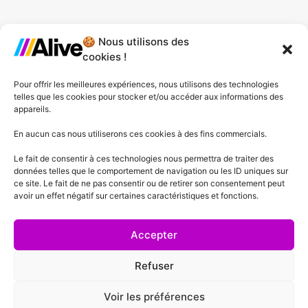
🍪 Nous utilisons des
Agence de Lille
cookies !
Agence de Gonesse
Pour offrir les meilleures expériences, nous utilisons des technologies
telles que les cookies pour stocker et/ou accéder aux informations des
Agence de Plessis-Pâté
appareils.
Agence d'Angers
En aucun cas nous utiliserons ces cookies à des fins commercials.
Le fait de consentir à ces technologies nous permettra de traiter des
Agence de Lyon
données telles que le comportement de navigation ou les ID uniques sur
ce site. Le fait de ne pas consentir ou de retirer son consentement peut
Agence de Cannes
avoir un effet négatif sur certaines caractéristiques et fonctions.
Agence de Lausanne
Accepter
Refuser
Voir les préférences