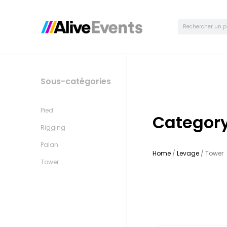
Sous-catégories
Pied
Category
Rigging
Palan
Home
/
Levage
/ Tower
Tower