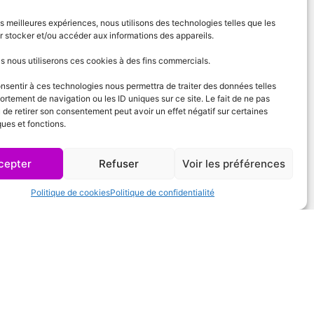
les meilleures expériences, nous utilisons des technologies telles que les
Agence de Lille
 stocker et/ou accéder aux informations des appareils.
Agence de Gonesse
 nous utiliserons ces cookies à des fins commercials.
onsentir à ces technologies nous permettra de traiter des données telles
Agence de Plessis-Pâté
rtement de navigation ou les ID uniques sur ce site. Le fait de ne pas
 de retirer son consentement peut avoir un effet négatif sur certaines
ques et fonctions.
Agence d'Angers
Agence de Lyon
cepter
Refuser
Voir les préférences
Agence de Cannes
Politique de cookies
Politique de confidentialité
Agence de Lausanne