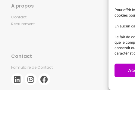
A propos
Pour offrir 
cookies pour
Contact
Recrutement
En aucun cas
Le fait de c
que le compo
consentir ou
caractéristi
Contact
Formulaire de Contact
Ac