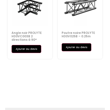
Angle noir PROLYTE
Poutre noire PROLYTE
H30VC003B 2
H30V025B – 0.25m
directions à 90°
Ajouter au devis
Ajouter au devis