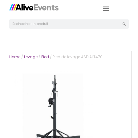
Home
/
Levage
/
Pied
/ Pied de levage ASD ALT470