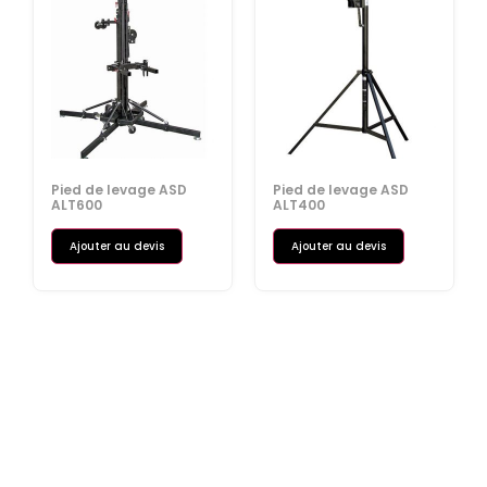
Pied de levage ASD
Pied de levage ASD
ALT600
ALT400
Ajouter au devis
Ajouter au devis