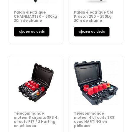
Palan électrique
Palan électrique CM
CHAINMASTER – 500kg
Prostar 250 – 250kg
20m de chaîne
20m de chaîne
Ajouter au devis
Ajouter au devis
Télécommande
Télécommande
moteur 8 circuits SRS 4
moteur 4 circuits SRS
directs P17 / 2 Harting
avec HARTING en
en pélicase
pélicase