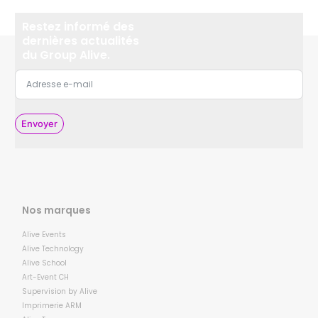
Restez informé des
dernières actualités
du Group Alive.
Envoyer
Nos marques
Alive Events
Alive Technology
Alive School
Art-Event CH
Supervision by Alive
Imprimerie ARM