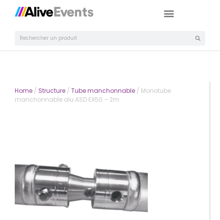
Home
/
Structure
/
Tube manchonnable
/ Monotube
manchonnable alu ASD EX50 – 2m