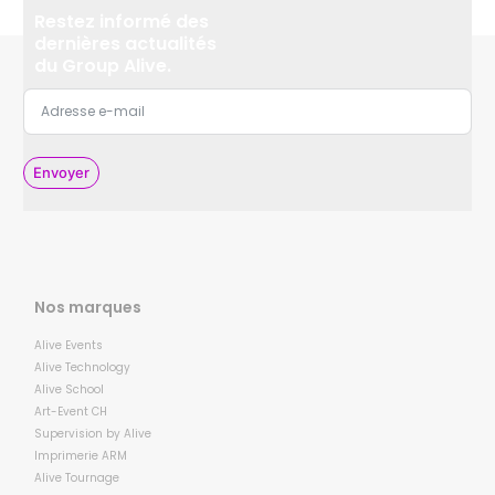
Restez informé des
dernières actualités
du Group Alive.
Envoyer
Nos marques
Alive Events
Alive Technology
Alive School
Art-Event CH
Supervision by Alive
Imprimerie ARM
Alive Tournage