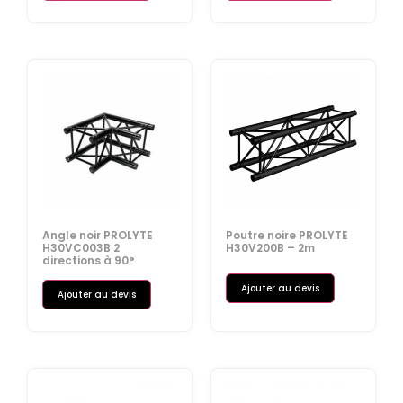
Angle noir PROLYTE
Poutre noire PROLYTE
H30VC003B 2
H30V200B – 2m
directions à 90°
Ajouter au devis
Ajouter au devis