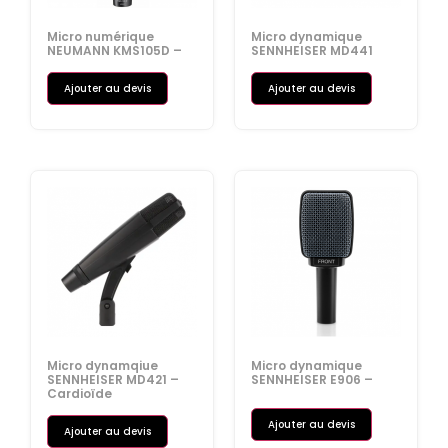
Micro numérique
Micro dynamique
NEUMANN KMS105D –
SENNHEISER MD441
Ajouter au devis
Ajouter au devis
Micro dynamqiue
Micro dynamique
SENNHEISER MD421 –
SENNHEISER E906 –
Cardioïde
Ajouter au devis
Ajouter au devis