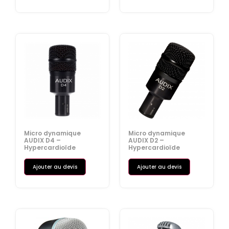
Micro dynamique
Micro dynamique
AUDIX D4 –
AUDIX D2 –
Hypercardioïde
Hypercardioïde
Ajouter au devis
Ajouter au devis