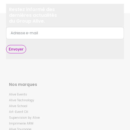
Restez informé des
dernières actualités
du Group Alive.
Envoyer
Nos marques
Alive Events
Alive Technology
Alive School
Art-Event CH
Supervision by Alive
Imprimerie ARM
Alive Tournage