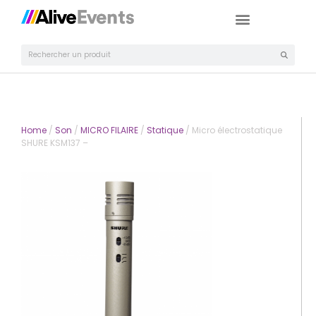
Home
/
Son
/
MICRO FILAIRE
/
Statique
/ Micro électrostatique
SHURE KSM137 –