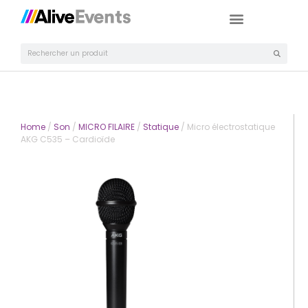
Home
/
Son
/
MICRO FILAIRE
/
Statique
/ Micro électrostatique
AKG C535 – Cardioïde