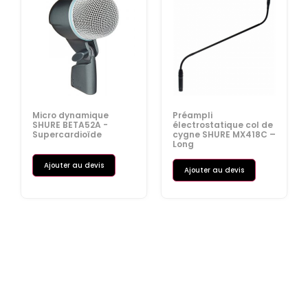
Micro dynamique
Préampli
SHURE BETA52A -
électrostatique col de
Supercardioïde
cygne SHURE MX418C –
Long
Ajouter au devis
Ajouter au devis