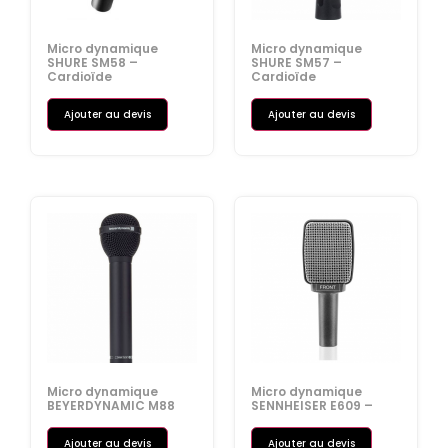
Micro dynamique
Micro dynamique
SHURE SM58 –
SHURE SM57 –
Cardioïde
Cardioïde
Ajouter au devis
Ajouter au devis
Micro dynamique
Micro dynamique
BEYERDYNAMIC M88
SENNHEISER E609 –
Ajouter au devis
Ajouter au devis