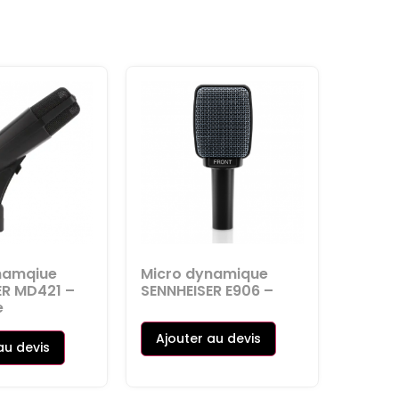
namqiue
Micro dynamique
ER MD421 –
SENNHEISER E906 –
e
Ajouter au devis
au devis