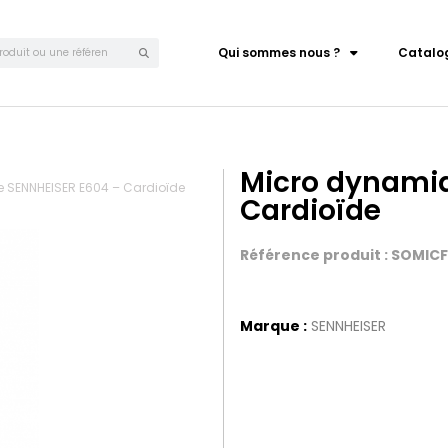
Qui sommes nous ?
Catalo
Micro dynamiq
 SENNHEISER E604 – Cardioïde
Cardioïde
Référence produit : SOMIC
Marque :
SENNHEISER