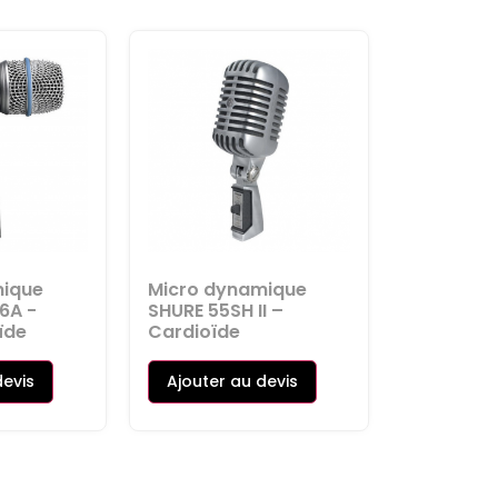
mique
Micro dynamique
6A -
SHURE 55SH II –
ïde
Cardioïde
devis
Ajouter au devis