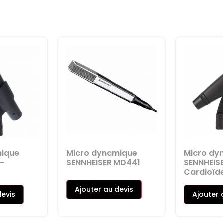
mique
Micro dynamique
Micro dy
–
SENNHEISER MD441
SENNHEIS
Cardioïd
Ajouter au devis
devis
Ajouter 