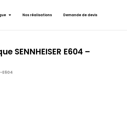
gue
Nos réalisations
Demande de devis
ue SENNHEISER E604 –
F-E604