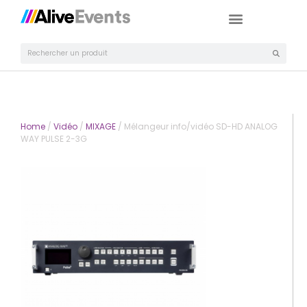
Home
/
Vidéo
/
MIXAGE
/ Mélangeur info/vidéo SD-HD ANALOG
WAY PULSE 2-3G