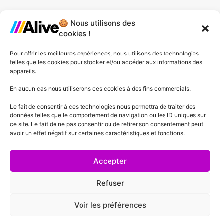
🍪 Nous utilisons des
Agence de Lille
cookies !
Agence de Gonesse
Pour offrir les meilleures expériences, nous utilisons des technologies
telles que les cookies pour stocker et/ou accéder aux informations des
Agence de Plessis-Pâté
appareils.
Agence d'Angers
En aucun cas nous utiliserons ces cookies à des fins commercials.
Le fait de consentir à ces technologies nous permettra de traiter des
Agence de Lyon
données telles que le comportement de navigation ou les ID uniques sur
ce site. Le fait de ne pas consentir ou de retirer son consentement peut
Agence de Cannes
avoir un effet négatif sur certaines caractéristiques et fonctions.
Agence de Lausanne
Accepter
Refuser
Voir les préférences
Mentions Légales
Politique de confidentialité