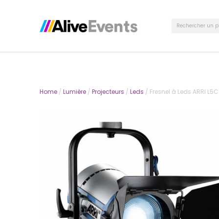
Home
/
Lumière
/
Projecteurs
/
Leds
/ Fresnel à Leds ARRI L5C