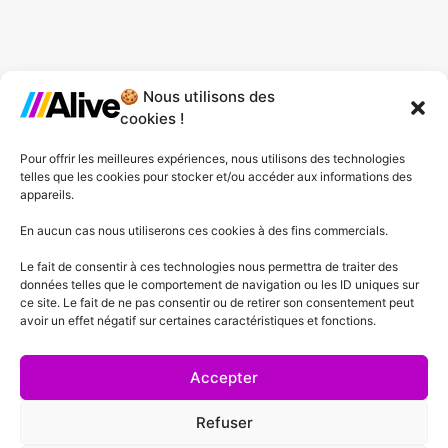
🍪 Nous utilisons des
Agence de Lille
cookies !
Agence de Gonesse
Pour offrir les meilleures expériences, nous utilisons des technologies
telles que les cookies pour stocker et/ou accéder aux informations des
Agence de Plessis-Pâté
appareils.
Agence d'Angers
En aucun cas nous utiliserons ces cookies à des fins commercials.
Le fait de consentir à ces technologies nous permettra de traiter des
Agence de Lyon
données telles que le comportement de navigation ou les ID uniques sur
ce site. Le fait de ne pas consentir ou de retirer son consentement peut
Agence de Cannes
avoir un effet négatif sur certaines caractéristiques et fonctions.
Agence de Lausanne
Accepter
Refuser