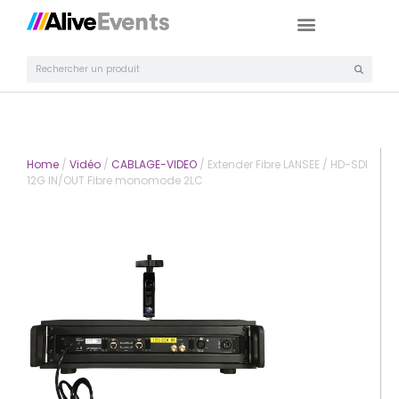
Home
/
Vidéo
/
CABLAGE-VIDEO
/ Extender Fibre LANSEE / HD-SDI
12G IN/OUT Fibre monomode 2LC