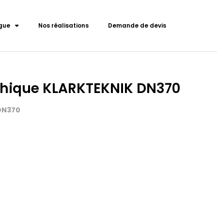
gue
Nos réalisations
Demande de devis
phique KLARKTEKNIK DN370
-DN370