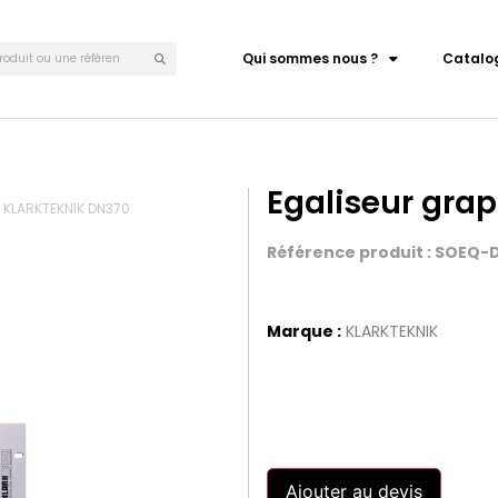
Qui sommes nous ?
Catalo
Egaliseur gra
e KLARKTEKNIK DN370
Référence produit : SOEQ
Marque :
KLARKTEKNIK
Ajouter au devis