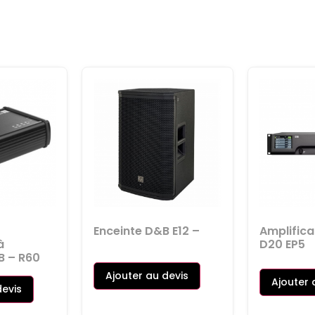
Enceinte D&B E12 –
Amplific
à
D20 EP5
B – R60
Ajouter au devis
Ajouter 
devis