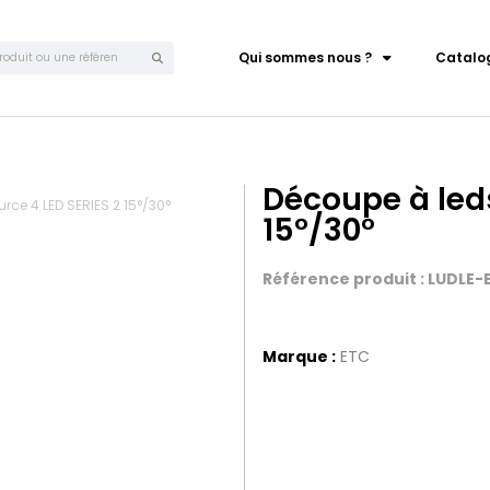
Qui sommes nous ?
Catalo
Découpe à leds
rce 4 LED SERIES 2 15°/30°
15°/30°
Référence produit : LUDLE
Marque :
ETC