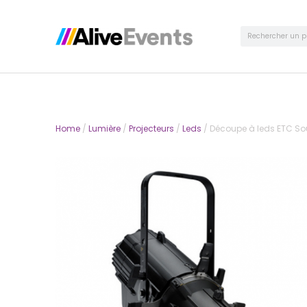
Home
/
Lumière
/
Projecteurs
/
Leds
/ Découpe à leds ETC Sou