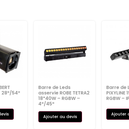
BERT
Barre de Leds
Barre de
X 28°/54°
asservie ROBE TETRA2
PIXYLINE 
18*40W – RGBW –
RGBW – I
4°/45°
devis
Ajouter 
Ajouter au devis