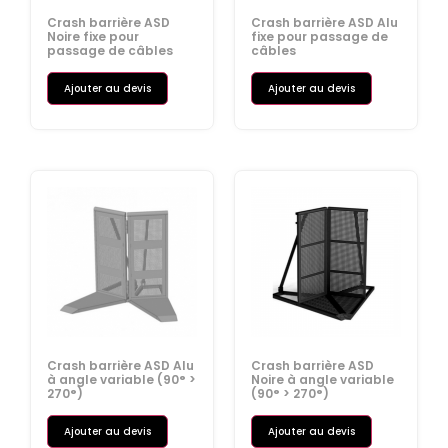
Crash barrière ASD
Crash barrière ASD Alu
Noire fixe pour
fixe pour passage de
passage de câbles
câbles
Ajouter au devis
Ajouter au devis
Crash barrière ASD Alu
Crash barrière ASD
à angle variable (90° >
Noire à angle variable
270°)
(90° > 270°)
Ajouter au devis
Ajouter au devis