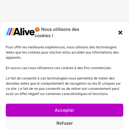
🍪 Nous utilisons des
Agence de Lille
cookies !
Agence de Gonesse
Pour offrir les meilleures expériences, nous utilisons des technologies
telles que les cookies pour stocker et/ou accéder aux informations des
Agence de Plessis-Pâté
appareils.
Agence d'Angers
En aucun cas nous utiliserons ces cookies à des fins commercials.
Le fait de consentir à ces technologies nous permettra de traiter des
Agence de Lyon
données telles que le comportement de navigation ou les ID uniques sur
ce site. Le fait de ne pas consentir ou de retirer son consentement peut
Agence de Cannes
avoir un effet négatif sur certaines caractéristiques et fonctions.
Agence de Lausanne
Accepter
Refuser