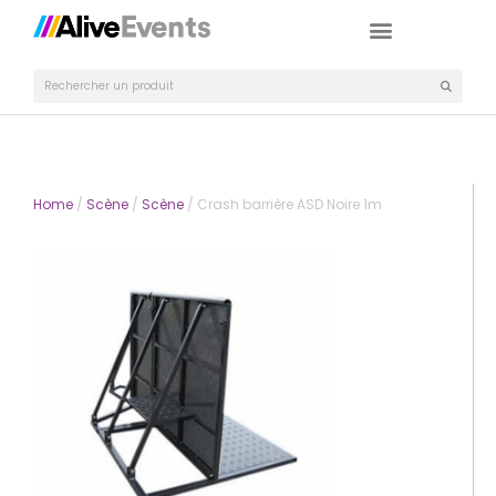
Home
/
Scène
/
Scène
/ Crash barrière ASD Noire 1m