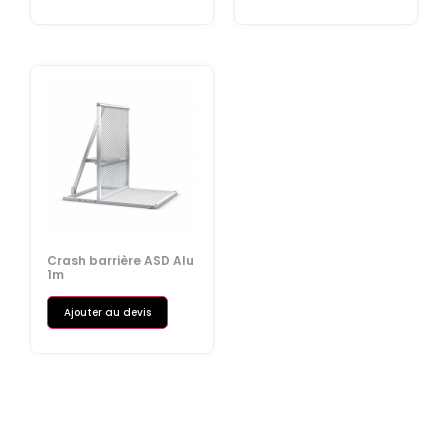
Crash barrière ASD Alu
1m
Ajouter au devis