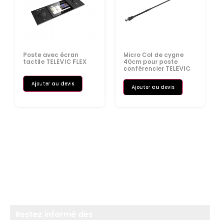
Poste avec écran
Micro Col de cygne
tactile TELEVIC FLEX
40cm pour poste
conférencier TELEVIC
Ajouter au devis
Ajouter au devis
Restez informé des