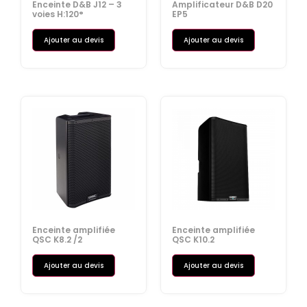
Enceinte D&B J12 – 3
Amplificateur D&B D20
voies H:120°
EP5
Ajouter au devis
Ajouter au devis
Enceinte amplifiée
Enceinte amplifiée
QSC K8.2 /2
QSC K10.2
Ajouter au devis
Ajouter au devis