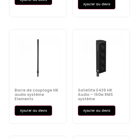
Ajouter au devis
Barre de couplage HK
Satellite E435 HK
audio système
Audio – 150w RMS
Elements
système
Ajouter au devis
Ajouter au devis