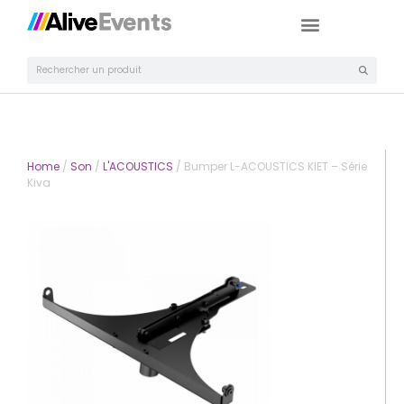
Home
/
Son
/
L'ACOUSTICS
/ Bumper L-ACOUSTICS KIET – Série
Kiva