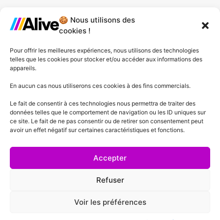
🍪 Nous utilisons des
Agence de Lille
cookies !
Agence de Gonesse
Pour offrir les meilleures expériences, nous utilisons des technologies
telles que les cookies pour stocker et/ou accéder aux informations des
Agence de Plessis-Pâté
appareils.
Agence d'Angers
En aucun cas nous utiliserons ces cookies à des fins commercials.
Le fait de consentir à ces technologies nous permettra de traiter des
Agence de Lyon
données telles que le comportement de navigation ou les ID uniques sur
ce site. Le fait de ne pas consentir ou de retirer son consentement peut
Agence de Cannes
avoir un effet négatif sur certaines caractéristiques et fonctions.
Agence de Lausanne
Accepter
Refuser
Voir les préférences
Mentions Légales
Politique de confidentialité