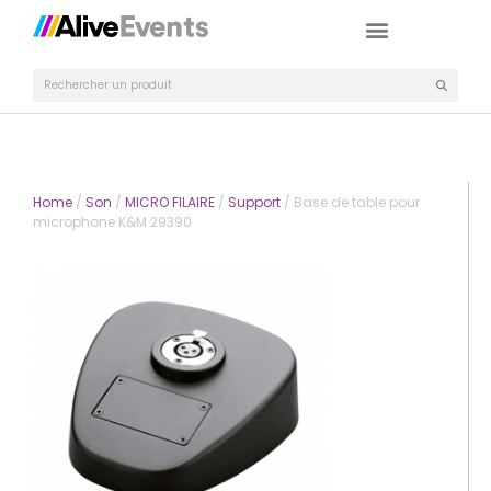
Home
/
Son
/
MICRO FILAIRE
/
Support
/ Base de table pour
microphone K&M 29390