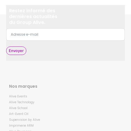
Restez informé des
dernières actualités
du Group Alive.
Envoyer
Nos marques
Alive Events
Alive Technology
Alive School
Art-Event CH
Supervision by Alive
Imprimerie ARM