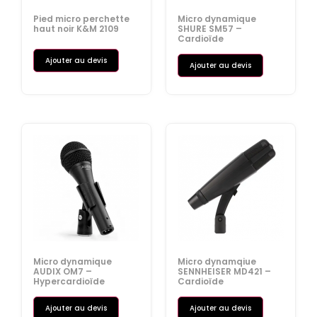
Pied micro perchette
Micro dynamique
haut noir K&M 2109
SHURE SM57 –
Cardioïde
Ajouter au devis
Ajouter au devis
Micro dynamique
Micro dynamqiue
AUDIX OM7 –
SENNHEISER MD421 –
Hypercardioïde
Cardioïde
Ajouter au devis
Ajouter au devis