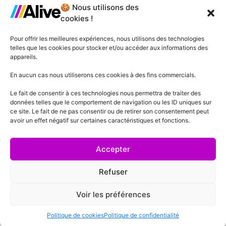
🍪 Nous utilisons des
Agence de Lille
cookies !
Agence de Gonesse
Pour offrir les meilleures expériences, nous utilisons des technologies
telles que les cookies pour stocker et/ou accéder aux informations des
Agence de Plessis-Pâté
appareils.
Agence d'Angers
En aucun cas nous utiliserons ces cookies à des fins commercials.
Le fait de consentir à ces technologies nous permettra de traiter des
Agence de Lyon
données telles que le comportement de navigation ou les ID uniques sur
ce site. Le fait de ne pas consentir ou de retirer son consentement peut
Agence de Cannes
avoir un effet négatif sur certaines caractéristiques et fonctions.
Agence de Lausanne
Accepter
Refuser
Voir les préférences
Mentions Légales
Politique de confidentialité
Conditions générales de vente
Politique de cookies
Politique de confidentialité