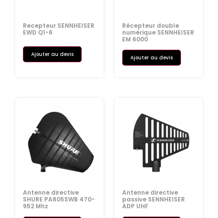
Recepteur SENNHEISER
Récepteur double
EWD Q1-6
numérique SENNHEISER
EM 6000
Ajouter au devis
Ajouter au devis
Antenne directive
Antenne directive
SHURE PA805SWB 470-
passive SENNHEISER
952 Mhz
ADP UHF