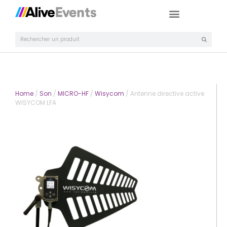
Home
/
Son
/
MICRO-HF
/
Wisycom
/ Antenne directive active
WISYCOM LFA