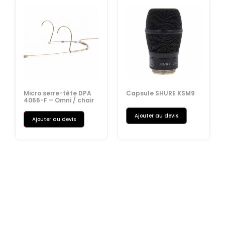
Micro serre-tête DPA
Capsule SHURE KSM9
4066-F – Omni / chair
Ajouter au devis
Ajouter au devis