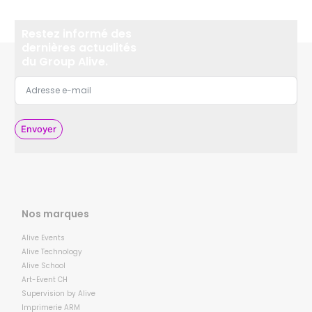
Restez informé des
dernières actualités
du Group Alive.
Envoyer
Nos marques
Alive Events
Alive Technology
Alive School
Art-Event CH
Supervision by Alive
Imprimerie ARM