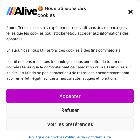
🍪 Nous utilisons des
Agence de Lille
cookies !
Agence de Gonesse
Pour offrir les meilleures expériences, nous utilisons des technologies
telles que les cookies pour stocker et/ou accéder aux informations des
Agence de Plessis-Pâté
appareils.
Agence d'Angers
En aucun cas nous utiliserons ces cookies à des fins commercials.
Le fait de consentir à ces technologies nous permettra de traiter des
Agence de Lyon
données telles que le comportement de navigation ou les ID uniques sur
ce site. Le fait de ne pas consentir ou de retirer son consentement peut
Agence de Cannes
avoir un effet négatif sur certaines caractéristiques et fonctions.
Agence de Lausanne
Accepter
Refuser
Voir les préférences
Mentions Légales
Politique de confidentialité
Conditions générales de vente
Politique de cookies
Politique de confidentialité