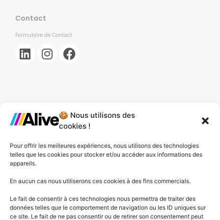
Contact
Formulaire de Contact
🍪 Nous utilisons des
Agence de Lille
cookies !
Agence de Gonesse
Pour offrir les meilleures expériences, nous utilisons des technologies
telles que les cookies pour stocker et/ou accéder aux informations des
Agence de Plessis-Pâté
appareils.
Agence d'Angers
En aucun cas nous utiliserons ces cookies à des fins commercials.
Le fait de consentir à ces technologies nous permettra de traiter des
Agence de Lyon
données telles que le comportement de navigation ou les ID uniques sur
ce site. Le fait de ne pas consentir ou de retirer son consentement peut
Agence de Cannes